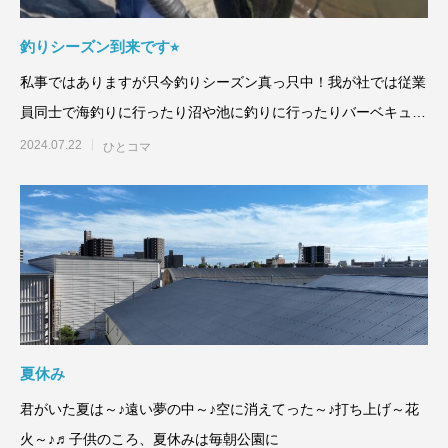
釣りシーズン到来です⭐︎
私事ではありますが只今釣りシーズン真っ只中！我が社では従業
員同士で海釣りに行ったり沼や池に釣りに行ったりバーベキュー
したり
2024.07.22
ひとコマ
夏休み
君がいた夏は～♪遠い夢の中～♪空に消えてった～♪打ち上げ～花
火～♪♬子供のころ、夏休みは毎朝公園に