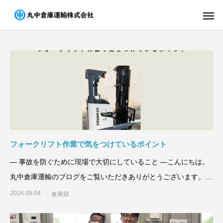
フォークリフト作業で気をつけているポイント
― 事故を防ぐために現場で大切にしていること ―こんにちは。
丸中倉庫運輸のブログをご覧いただきありがとうございます。倉
庫や
2026.05.04
倉庫部