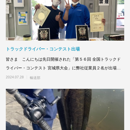
トラックドライバー・コンテスト出場
皆さま こんにちは先日開催された「第５６回 全国トラックド
ライバー・コンテスト 宮城県大会」に弊社従業員２名が出場し
輝かしい結果を残すこと
2024.07.28
輸送部