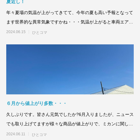
夏近し！
年々夏場の気温が上がってきてて、今年の夏も高い予報となって
ます世界的な異常気象ですかね・・・気温が上がると車両エアコ
ン全快
2024.06.15
ひとコマ
６月から値上がり多数・・・
久しぶりです。皆さん元気でしたか?6月入りましたが、ニュース
でも取り上げてますが様々な商品が値上がりで、ミカンに関して
は未
2024.06.11
ひとコマ