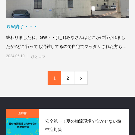
ＧＷ終了・・・
終わりましたね、GW・・(T_T)みなさんはどこかに行かれまし
たか?どこ行っても混雑してるので自宅でマッタリされた方もい
た
2024.05.19
ひとコマ
1
2
倉庫部
安全第一！夏の物流現場で欠かせない熱
中症対策