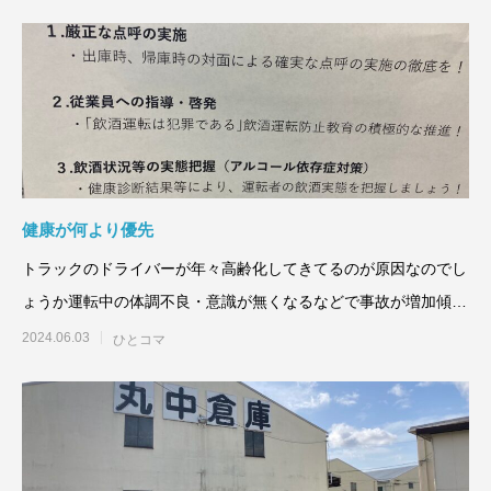
健康が何より優先
トラックのドライバーが年々高齢化してきてるのが原因なのでし
ょうか運転中の体調不良・意識が無くなるなどで事故が増加傾向
しているようで
2024.06.03
ひとコマ