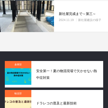
新社屋完成まで～第三～
2024.11.19
新社屋建設の様子
倉庫部
安全第一！夏の物流現場で欠かせない熱
中症対策
輸送部
ドラレコの普及と最新技術