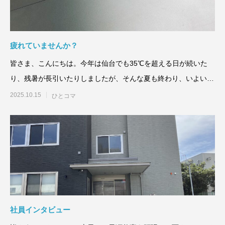
疲れていませんか？
皆さま、こんにちは。今年は仙台でも35℃を超える日が続いた
り、残暑が長引いたりしましたが、そんな夏も終わり、いよいよ
秋の季節に入り
2025.10.15
ひとコマ
社員インタビュー