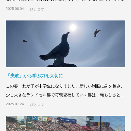
安は新しい職場に挑戦する
2025.08.04
ひとコマ
「失敗」から学ぶ力を大切に
この春、わが子が中学生になりました。新しい制服に身を包み、
少し大きなランドセル姿で毎朝登校していく姿は、頼もしさとと
もに、まだ少し幼さも感
2025.07.24
ひとコマ