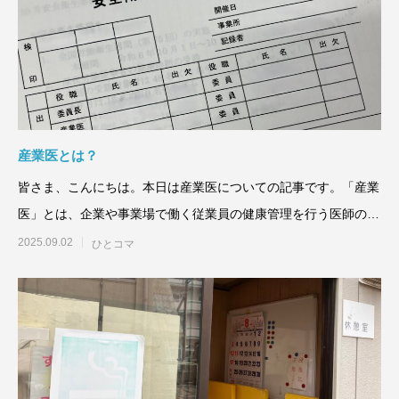
産業医とは？
皆さま、こんにちは。本日は産業医についての記事です。「産業
医」とは、企業や事業場で働く従業員の健康管理を行う医師のこ
とを言
2025.09.02
ひとコマ