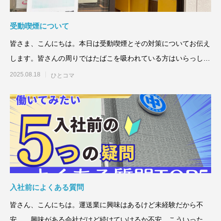
受動喫煙について
皆さま、こんにちは。本日は受動喫煙とその対策についてお伝え
します。皆さんの周りではたばこを吸われている方はいらっしゃ
います
2025.08.18
ひとコマ
入社前によくある質問
皆さん、こんにちは。運送業に興味はあるけど未経験だから不
安…、興味がある会社だけど続けていけるか不安…こういった不