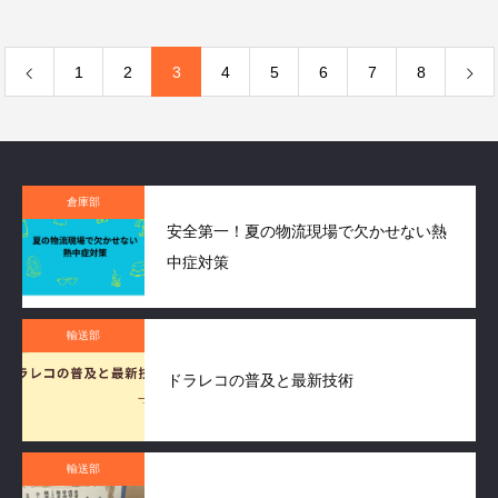
1
2
3
4
5
6
7
8
倉庫部
安全第一！夏の物流現場で欠かせない熱
中症対策
輸送部
ドラレコの普及と最新技術
輸送部