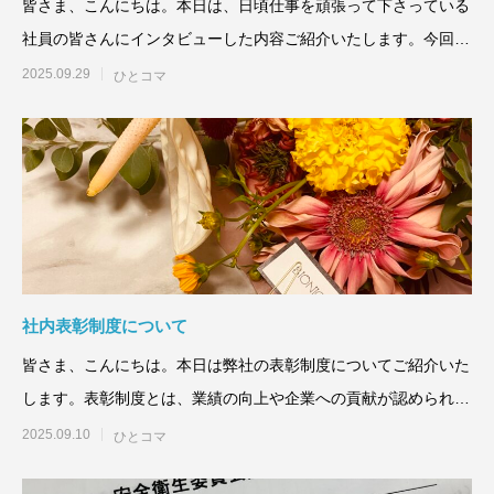
皆さま、こんにちは。本日は、日頃仕事を頑張って下さっている
社員の皆さんにインタビューした内容ご紹介いたします。今回の
インタ
2025.09.29
ひとコマ
社内表彰制度について
皆さま、こんにちは。本日は弊社の表彰制度についてご紹介いた
します。表彰制度とは、業績の向上や企業への貢献が認められた
従業員
2025.09.10
ひとコマ