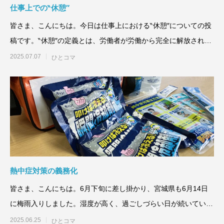
仕事上での‶休憩″
皆さま、こんにちは。今日は仕事上における‶休憩″についての投
稿です。‶休憩″の定義とは、労働者が労働から完全に解放され、
自由に過ご
2025.07.07
ひとコマ
熱中症対策の義務化
皆さま、こんにちは。6月下旬に差し掛かり、宮城県も6月14日
に梅雨入りしました。湿度が高く、過ごしづらい日が続いていま
すが、これか
2025.06.25
ひとコマ